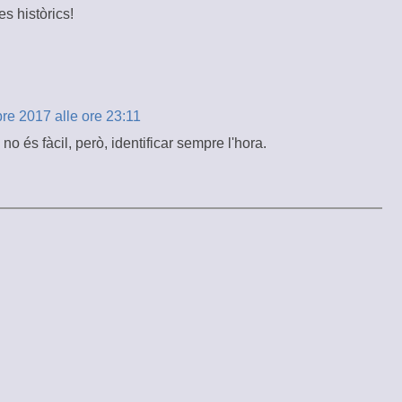
s històrics!
bre 2017 alle ore 23:11
o és fàcil, però, identificar sempre l'hora.