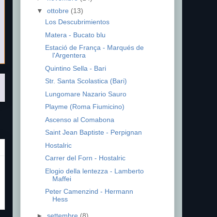
▼
ottobre
(13)
Los Descubrimientos
Matera - Bucato blu
Estació de França - Marqués de
l'Argentera
Quintino Sella - Bari
Str. Santa Scolastica (Bari)
Lungomare Nazario Sauro
Playme (Roma Fiumicino)
Ascenso al Comabona
Saint Jean Baptiste - Perpignan
Hostalric
Carrer del Forn - Hostalric
Elogio della lentezza - Lamberto
Maffei
Peter Camenzind - Hermann
Hess
►
settembre
(8)