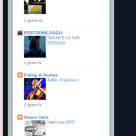
1 giorno fa
POSTODIBLOGGO
NOLAN E LA SUA
ODISSEA
2 giorni fa
Il blog di Andrea
Addio, Francesco
2 giorni fa
Ariano Geta
Haiku boy #375