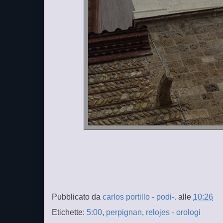
Pubblicato da
carlos portillo - podi-.
alle
10:26
Etichette:
5:00
,
perpignan
,
relojes - orologi