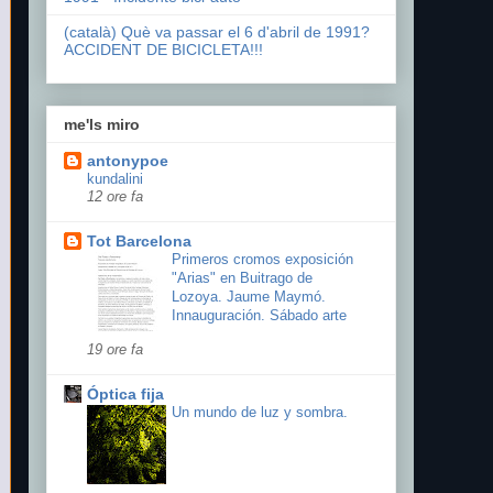
(català) Què va passar el 6 d'abril de 1991?
ACCIDENT DE BICICLETA!!!
me'ls miro
antonypoe
kundalini
12 ore fa
Tot Barcelona
Primeros cromos exposición
"Arias" en Buitrago de
Lozoya. Jaume Maymó.
Innauguración. Sábado arte
19 ore fa
Óptica fija
Un mundo de luz y sombra.