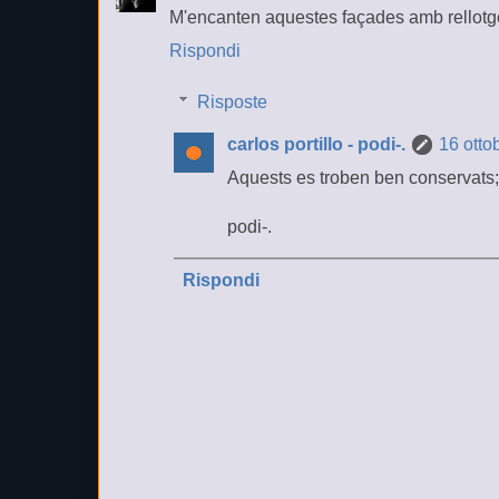
M'encanten aquestes façades amb rellotge
Rispondi
Risposte
carlos portillo - podi-.
16 otto
Aquests es troben ben conservats; n
podi-.
Rispondi