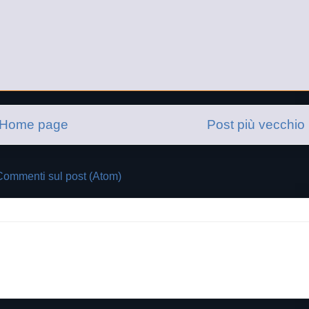
Home page
Post più vecchio
Commenti sul post (Atom)