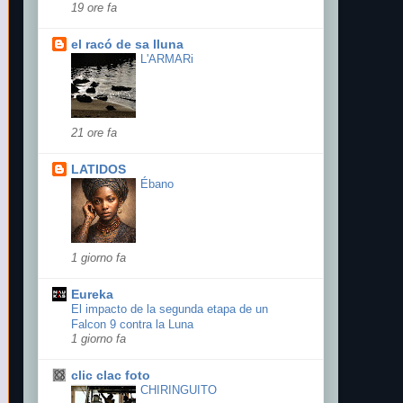
19 ore fa
el racó de sa lluna
L'ARMARi
21 ore fa
LATIDOS
Ébano
1 giorno fa
Eureka
El impacto de la segunda etapa de un
Falcon 9 contra la Luna
1 giorno fa
clic clac foto
CHIRINGUITO