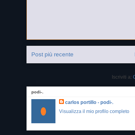
Post più recente
Iscriviti a:
podi-.
carlos portillo - podi-.
Visualizza il mio profilo completo