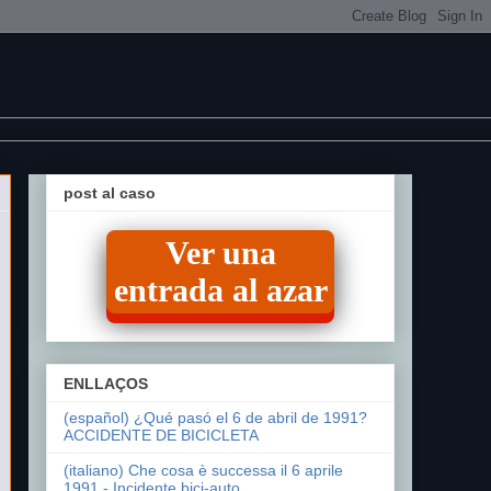
post al caso
Ver una
entrada al azar
ENLLAÇOS
(español) ¿Qué pasó el 6 de abril de 1991?
ACCIDENTE DE BICICLETA
(italiano) Che cosa è successa il 6 aprile
1991 - Incidente bici-auto